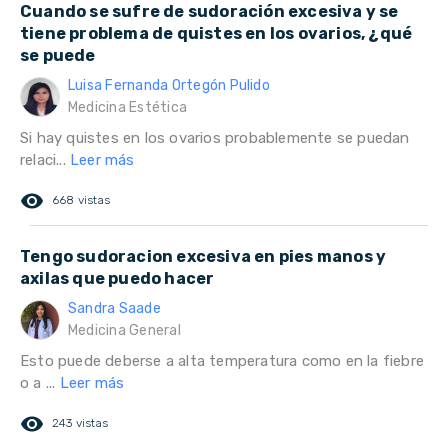
Cuando se sufre de sudoración excesiva y se
tiene problema de quistes en los ovarios, ¿qué
se puede
Luisa Fernanda Ortegón Pulido
Medicina Estética
Si hay quistes en los ovarios probablemente se puedan
relaci...
Leer más
remove_red_eye
668 vistas
Tengo sudoracion excesiva en pies manos y
axilas que puedo hacer
Sandra Saade
Medicina General
Esto puede deberse a alta temperatura como en la fiebre
o a ...
Leer más
remove_red_eye
243 vistas