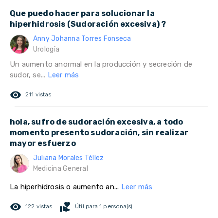
Que puedo hacer para solucionar la
hiperhidrosis (Sudoración excesiva) ?
Anny Johanna Torres Fonseca
Urología
Un aumento anormal en la producción y secreción de
sudor, se...
Leer más
remove_red_eye
211 vistas
hola, sufro de sudoración excesiva, a todo
momento presento sudoración, sin realizar
mayor esfuerzo
Juliana Morales Téllez
Medicina General
La hiperhidrosis o aumento an...
Leer más
remove_red_eye
volunteer_activism
122 vistas
Útil para 1 persona(s)