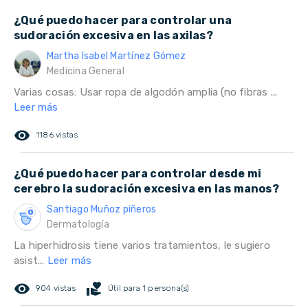
¿Qué puedo hacer para controlar una
sudoración excesiva en las axilas?
Martha Isabel Martínez Gómez
Medicina General
Varias cosas: Usar ropa de algodón amplia (no fibras ...
Leer más
remove_red_eye
1186 vistas
¿Qué puedo hacer para controlar desde mi
cerebro la sudoración excesiva en las manos?
Santiago Muñoz piñeros
Dermatología
La hiperhidrosis tiene varios tratamientos, le sugiero
asist...
Leer más
remove_red_eye
volunteer_activism
904 vistas
Útil para 1 persona(s)