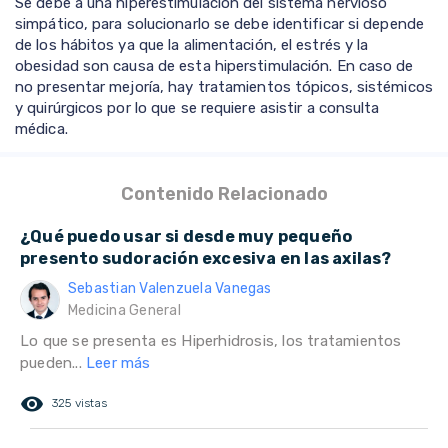
Se debe a una hiperestimulación del sistema nervioso
simpático, para solucionarlo se debe identificar si depende
de los hábitos ya que la alimentación, el estrés y la
obesidad son causa de esta hiperstimulación. En caso de
no presentar mejoría, hay tratamientos tópicos, sistémicos
y quirúrgicos por lo que se requiere asistir a consulta
médica.
Contenido Relacionado
¿Qué puedo usar si desde muy pequeño
presento sudoración excesiva en las axilas?
Sebastian Valenzuela Vanegas
Medicina General
Lo que se presenta es Hiperhidrosis, los tratamientos
pueden...
Leer más
remove_red_eye
325 vistas