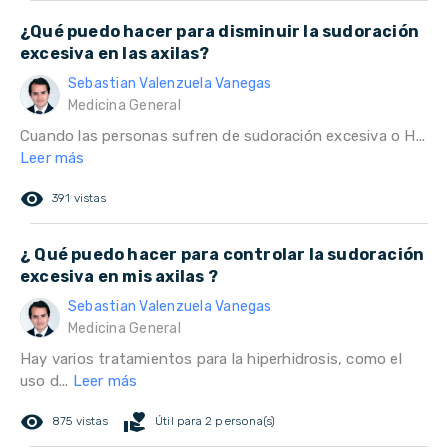
¿Qué puedo hacer para disminuir la sudoración
excesiva en las axilas?
Sebastian Valenzuela Vanegas
Medicina General
Cuando las personas sufren de sudoración excesiva o H...
Leer más
remove_red_eye
391 vistas
¿ Qué puedo hacer para controlar la sudoración
excesiva en mis axilas ?
Sebastian Valenzuela Vanegas
Medicina General
Hay varios tratamientos para la hiperhidrosis, como el
uso d...
Leer más
remove_red_eye
volunteer_activism
875 vistas
Útil para 2 persona(s)