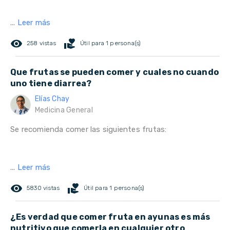
...
Leer más
remove_red_eye
volunteer_activism
258 vistas
Útil para 1 persona(s)
Que frutas se pueden comer y cuales no cuando
uno tiene diarrea?
Elías Chay
Medicina General
Se recomienda comer las siguientes frutas:
...
Leer más
remove_red_eye
volunteer_activism
5830 vistas
Útil para 1 persona(s)
¿Es verdad que comer fruta en ayunas es más
nutritivo que comerla en cualquier otro