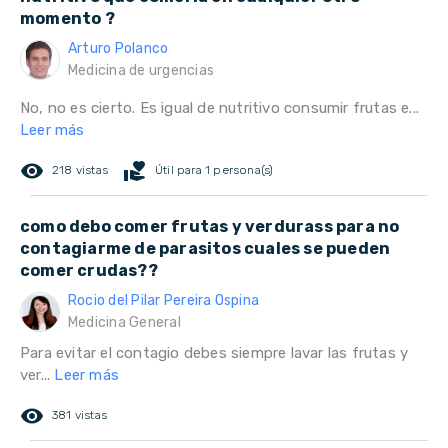
momento ?
Arturo Polanco
Medicina de urgencias
No, no es cierto. Es igual de nutritivo consumir frutas e...
Leer más
remove_red_eye
volunteer_activism
218 vistas
Útil para 1 persona(s)
como debo comer frutas y verdurass para no
contagiarme de parasitos cuales se pueden
comer crudas??
Rocio del Pilar Pereira Ospina
Medicina General
Para evitar el contagio debes siempre lavar las frutas y
ver...
Leer más
remove_red_eye
381 vistas