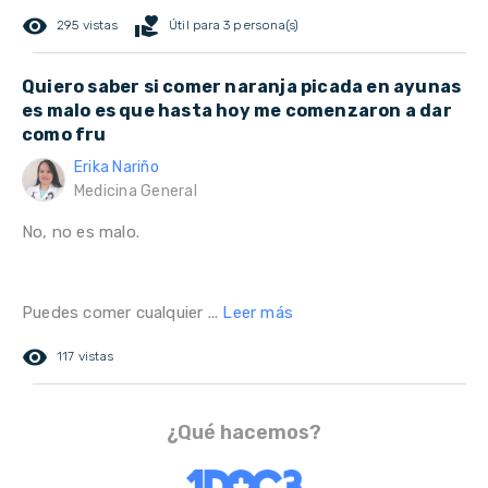
remove_red_eye
volunteer_activism
295 vistas
Útil para 3 persona(s)
Quiero saber si comer naranja picada en ayunas
es malo es que hasta hoy me comenzaron a dar
como fru
Erika Nariño
Medicina General
No, no es malo.
Puedes comer cualquier ...
Leer más
remove_red_eye
117 vistas
¿Qué hacemos?