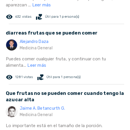
aparezcan ...
Leer más
remove_red_eye
volunteer_activism
632 vistas
Útil para 1 persona(s)
diarreas frutas que se pueden comer
Alejandro Daza
Medicina General
Puedes comer cualquier fruta, y continuar con tu
alimenta...
Leer más
remove_red_eye
volunteer_activism
1281 vistas
Útil para 1 persona(s)
Que frutas no se pueden comer cuando tengo la
azucar alta
Jaime A. Betancurth G.
Medicina General
Lo importante está en el tamaño de la porción.