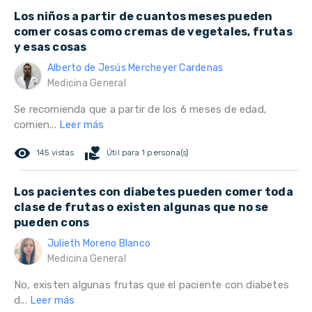
Los niños a partir de cuantos meses pueden
comer cosas como cremas de vegetales, frutas
y esas cosas
Alberto de Jesús Mercheyer Cardenas
Medicina General
Se recomienda que a partir de los 6 meses de edad,
comien...
Leer más
remove_red_eye
volunteer_activism
145 vistas
Útil para 1 persona(s)
Los pacientes con diabetes pueden comer toda
clase de frutas o existen algunas que no se
pueden cons
Julieth Moreno Blanco
Medicina General
No, existen algunas frutas que el paciente con diabetes
d...
Leer más