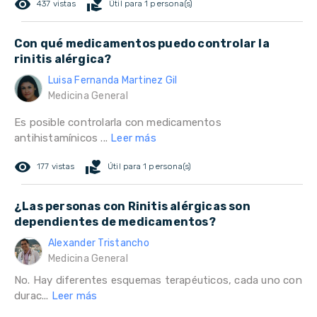
remove_red_eye
volunteer_activism
437 vistas
Útil para 1 persona(s)
Con qué medicamentos puedo controlar la
rinitis alérgica?
Luisa Fernanda Martinez Gil
Medicina General
Es posible controlarla con medicamentos
antihistamínicos ...
Leer más
remove_red_eye
volunteer_activism
177 vistas
Útil para 1 persona(s)
¿Las personas con Rinitis alérgicas son
dependientes de medicamentos?
Alexander Tristancho
Medicina General
No. Hay diferentes esquemas terapéuticos, cada uno con
durac...
Leer más