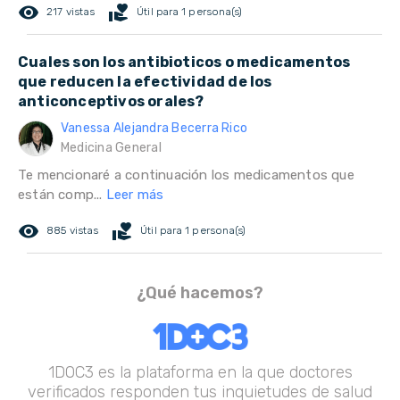
remove_red_eye
volunteer_activism
217 vistas
Útil para 1 persona(s)
Cuales son los antibioticos o medicamentos
que reducen la efectividad de los
anticonceptivos orales?
Vanessa Alejandra Becerra Rico
Medicina General
Te mencionaré a continuación los medicamentos que
están comp...
Leer más
remove_red_eye
volunteer_activism
885 vistas
Útil para 1 persona(s)
¿Qué hacemos?
1DOC3 es la plataforma en la que doctores
verificados responden tus inquietudes de salud