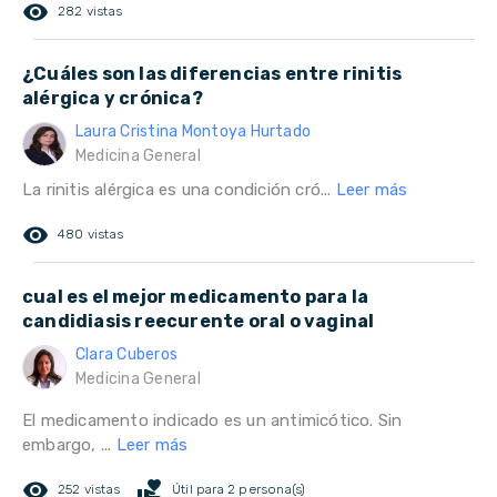
remove_red_eye
282 vistas
¿Cuáles son las diferencias entre rinitis
alérgica y crónica?
Laura Cristina Montoya Hurtado
Medicina General
La rinitis alérgica es una condición cró...
Leer más
remove_red_eye
480 vistas
cual es el mejor medicamento para la
candidiasis reecurente oral o vaginal
Clara Cuberos
Medicina General
El medicamento indicado es un antimicótico. Sin
embargo, ...
Leer más
remove_red_eye
volunteer_activism
252 vistas
Útil para 2 persona(s)