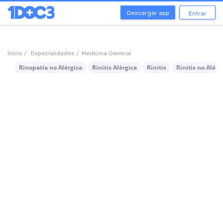
Descargar app
Entrar
Inicio /
Especialidades /
Medicina General
Rinopatía no Alérgica
Rinitis Alérgica
Rinitis
Rinitis no Alérg