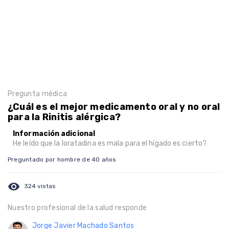
Pregunta médica
¿Cuál es el mejor medicamento oral y no oral
para la Rinitis alérgica?
Información adicional
He leído que la loratadina es mala para el hígado es cierto?
Preguntado por hombre de 40 años
visibility
324 vistas
Nuestro profesional de la salud responde
Jorge Javier Machado Santos